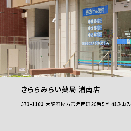
きららみらい薬局 渚南店
573-1183 大阪府枚方市渚南町26番5号 御殿山