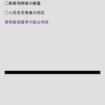
□医療用麻薬の備蓄
□小児在宅患者の対応
薬局施設基準の届出項目