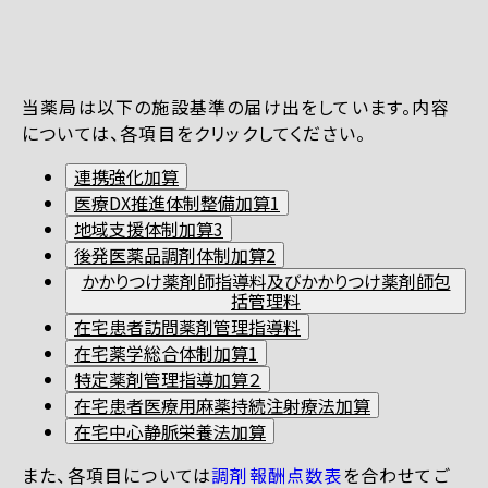
当薬局は以下の施設基準の届け出をしています。内容
については、各項目をクリックしてください。
連携強化加算
医療DX推進体制整備加算1
地域支援体制加算3
後発医薬品調剤体制加算2
かかりつけ薬剤師指導料及びかかりつけ薬剤師包
括管理料
在宅患者訪問薬剤管理指導料
在宅薬学総合体制加算1
特定薬剤管理指導加算２
在宅患者医療用麻薬持続注射療法加算
在宅中心静脈栄養法加算
また、各項目については
調剤報酬点数表
を合わせてご