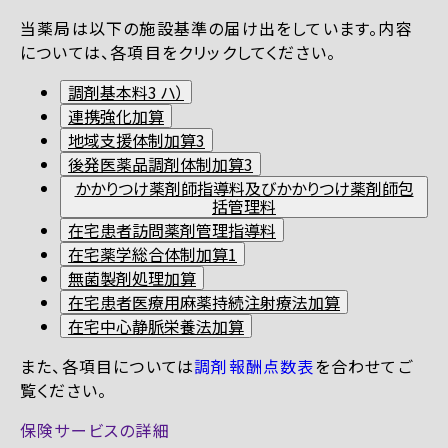
当薬局は以下の施設基準の届け出をしています。内容
については、各項目をクリックしてください。
調剤基本料3 ハ）
連携強化加算
地域支援体制加算3
後発医薬品調剤体制加算3
かかりつけ薬剤師指導料及びかかりつけ薬剤師包
括管理料
在宅患者訪問薬剤管理指導料
在宅薬学総合体制加算1
無菌製剤処理加算
在宅患者医療用麻薬持続注射療法加算
在宅中心静脈栄養法加算
また、各項目については
調剤報酬点数表
を合わせてご
覧ください。
保険サービスの詳細