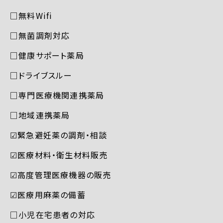
□無料Wifi
□無菌調剤対応
□健康サポート薬局
□ドライブスルー
□専門医療機関連携薬局
□地域連携薬局
☑︎緊急避妊薬の調剤・相談
☑︎医療材料・衛生材料販売
☑︎高度管理医療機器の販売
☑︎医療用麻薬の備蓄
□小児在宅患者の対応