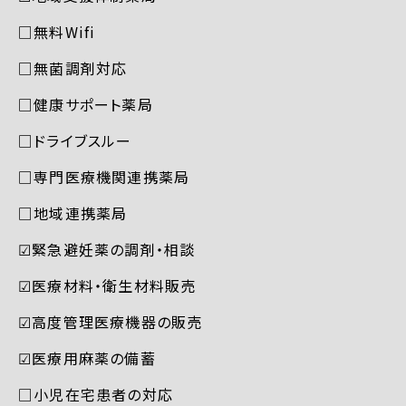
□無料Wifi
□無菌調剤対応
□健康サポート薬局
□ドライブスルー
□専門医療機関連携薬局
□地域連携薬局
☑︎緊急避妊薬の調剤・相談
☑︎医療材料・衛生材料販売
☑︎高度管理医療機器の販売
☑︎医療用麻薬の備蓄
□小児在宅患者の対応