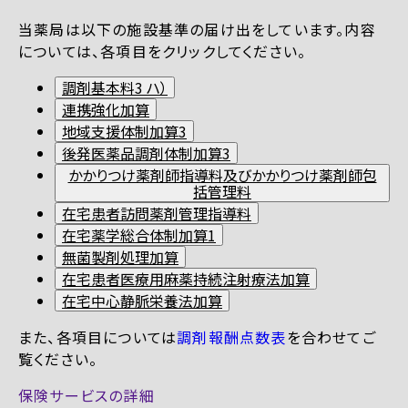
当薬局は以下の施設基準の届け出をしています。内容
については、各項目をクリックしてください。
調剤基本料3 ハ）
連携強化加算
地域支援体制加算3
後発医薬品調剤体制加算3
かかりつけ薬剤師指導料及びかかりつけ薬剤師包
括管理料
在宅患者訪問薬剤管理指導料
在宅薬学総合体制加算1
無菌製剤処理加算
在宅患者医療用麻薬持続注射療法加算
在宅中心静脈栄養法加算
また、各項目については
調剤報酬点数表
を合わせてご
覧ください。
保険サービスの詳細