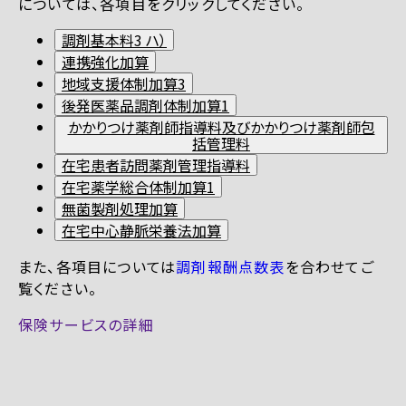
については、各項目をクリックしてください。
調剤基本料3 ハ）
連携強化加算
地域支援体制加算3
後発医薬品調剤体制加算1
かかりつけ薬剤師指導料及びかかりつけ薬剤師包
括管理料
在宅患者訪問薬剤管理指導料
在宅薬学総合体制加算1
無菌製剤処理加算
在宅中心静脈栄養法加算
また、各項目については
調剤報酬点数表
を合わせてご
覧ください。
保険サービスの詳細