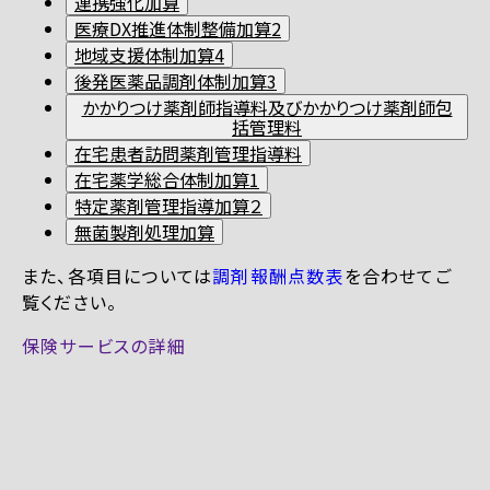
連携強化加算
医療DX推進体制整備加算2
地域支援体制加算4
後発医薬品調剤体制加算3
かかりつけ薬剤師指導料及びかかりつけ薬剤師包
括管理料
在宅患者訪問薬剤管理指導料
在宅薬学総合体制加算1
特定薬剤管理指導加算２
無菌製剤処理加算
また、各項目については
調剤報酬点数表
を合わせてご
覧ください。
保険サービスの詳細