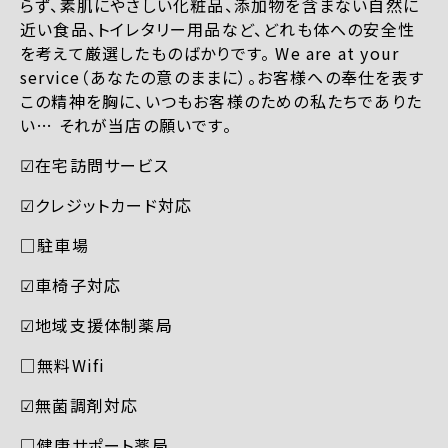
らず、素肌にやさしい化粧品、添加物を含まない自然に
近い食品、トイレタリー用品など、どれも体への安全性
を考えて厳選したものばかりです。 We are at your
service（あなたの意のままに）。お客様への奉仕を表す
この精神を胸に、いつもお客様のための私たちでありた
い… それが当店の願いです。
☑︎在宅訪問サービス
☑︎クレジットカード対応
□駐車場
☑︎車椅子対応
☑︎地域支援体制薬局
□無料Wifi
☑︎無菌調剤対応
□健康サポート薬局