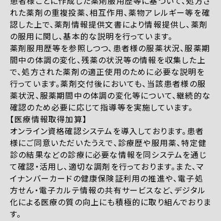
患者様ごとに作成した薬剤服用歴等に基づいて、処方さ
れた薬剤の重複投薬、相互作用、薬物アレルギー等を確
認した上で、薬剤情報提供文書により情報提供し、薬剤
の服用に関し、基本的な説明を行っています。
薬剤服用歴等を参照しつつ、患者様の服薬状況、服薬期
間中の体調の変化、残薬の状況等の情報を収集した上
で、処方された薬剤の適正使用のために必要な説明を
行っています。薬剤交付後においても、当該患者様の服
薬状況、服薬期間中の体調の変化等について、継続的な
確認のため必要に応じて指導等を実施しています。
【医療情報取得加算】
オンライン資格確認システムを導入しております。患者
様にご同意いただいたうえで、診療歴や服用薬、特定健
診の結果などの診療に必要な情報を同システムを通じ
て確認・活用し、適切な調剤を行っております。また、マ
イナンバーカードの健康保険証利用の推進や、電子処
方せん・電子カルテ情報の共有サービスなど、デジタル
化による医療の質の向上にも積極的に取り組んでおりま
す。