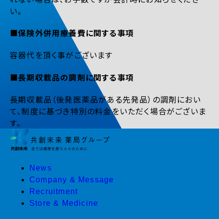
い。
■保険外併用療養費に関する事項
容器代を頂く事がございます
■長期収載品の調剤に関する事項
長期収載品（後発医薬品がある先発品）の調剤におい
て、制度に基づき特別の料金をいただく場合がございま
す。
News
Company & Message
Recruitment
Store & Medicine