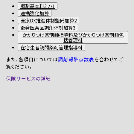
調剤基本料3 ハ）
連携強化加算
医療DX推進体制整備加算2
後発医薬品調剤体制加算3
かかりつけ薬剤師指導料及びかかりつけ薬剤師包
括管理料
在宅患者訪問薬剤管理指導料
また、各項目については
調剤報酬点数表
を合わせてご
覧ください。
保険サービスの詳細