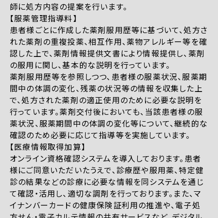
師に処方内容の提案を行います。
【服薬管理指導料】
患者様ごとに作成した薬剤服用歴等に基づいて、処方さ
れた薬剤の重複投薬、相互作用、薬物アレルギー等を確
認した上で、薬剤情報提供文書により情報提供し、薬剤
の服用に関し、基本的な説明を行っています。
薬剤服用歴等を参照しつつ、患者様の服薬状況、服薬期
間中の体調の変化、残薬の状況等の情報を収集した上
で、処方された薬剤の適正使用のために必要な説明を
行っています。薬剤交付後においても、当該患者様の服
薬状況、服薬期間中の体調の変化等について、継続的な
確認のため必要に応じて指導等を実施しています。
【医療情報取得加算】
オンライン資格確認システムを導入しております。患者
様にご同意いただいたうえで、診療歴や服用薬、特定健
診の結果などの診療に必要な情報を同システムを通じ
て確認・活用し、適切な調剤を行っております。また、マ
イナンバーカードの健康保険証利用の推進や、電子処
方せん・電子カルテ情報の共有サービスなど、デジタル