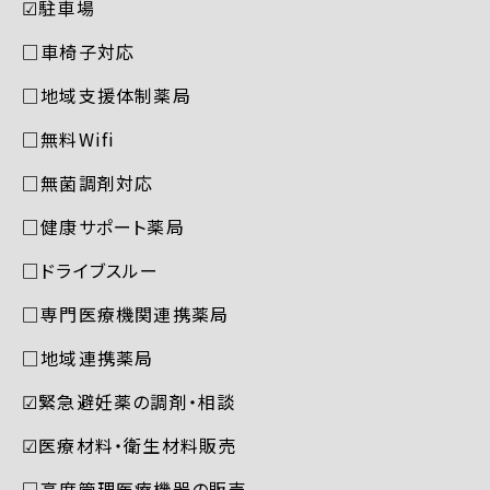
☑︎駐車場
□車椅子対応
□地域支援体制薬局
□無料Wifi
□無菌調剤対応
□健康サポート薬局
□ドライブスルー
□専門医療機関連携薬局
□地域連携薬局
☑︎緊急避妊薬の調剤・相談
☑︎医療材料・衛生材料販売
□高度管理医療機器の販売