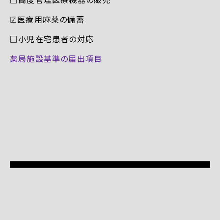
☑︎医療用麻薬の備蓄
□小児在宅患者の対応
薬局施設基準の届出項目