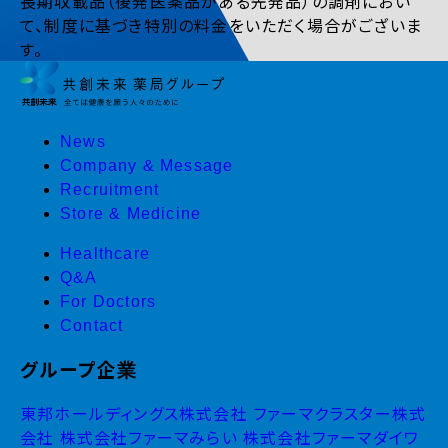
長期収載品（後発医薬品がある先発品）の調剤におい
て、制度に基づき特別の料金をいただく場合がございま
す。
News
Company & Message
Recruitment
Store & Medicine
Healthcare
Q&A
For Doctors
Contact
グループ企業
東邦ホールディングス株式会社
ファーマクラスター株式
会社
株式会社ファーマみらい
株式会社ファーマダイワ