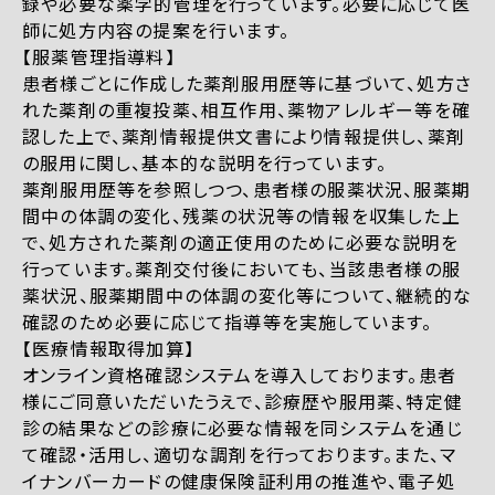
録や必要な薬学的管理を行っています。必要に応じて医
師に処方内容の提案を行います。
【服薬管理指導料】
患者様ごとに作成した薬剤服用歴等に基づいて、処方さ
れた薬剤の重複投薬、相互作用、薬物アレルギー等を確
認した上で、薬剤情報提供文書により情報提供し、薬剤
の服用に関し、基本的な説明を行っています。
薬剤服用歴等を参照しつつ、患者様の服薬状況、服薬期
間中の体調の変化、残薬の状況等の情報を収集した上
で、処方された薬剤の適正使用のために必要な説明を
行っています。薬剤交付後においても、当該患者様の服
薬状況、服薬期間中の体調の変化等について、継続的な
確認のため必要に応じて指導等を実施しています。
【医療情報取得加算】
オンライン資格確認システムを導入しております。患者
様にご同意いただいたうえで、診療歴や服用薬、特定健
診の結果などの診療に必要な情報を同システムを通じ
て確認・活用し、適切な調剤を行っております。また、マ
イナンバーカードの健康保険証利用の推進や、電子処