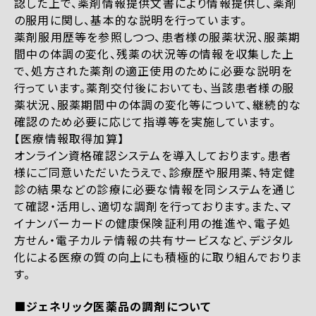
認した上で、薬剤情報提供文書により情報提供し、薬剤
の服用に関し、基本的な説明を行っています。
薬剤服用歴等を参照しつつ、患者様の服薬状況、服薬期
間中の体調の変化、残薬の状況等の情報を収集した上
で、処方された薬剤の適正使用のために必要な説明を
行っています。薬剤交付後においても、当該患者様の服
薬状況、服薬期間中の体調の変化等について、継続的な
確認のため必要に応じて指導等を実施しています。
【医療情報取得加算】
オンライン資格確認システムを導入しております。患者
様にご同意いただいたうえで、診療歴や服用薬、特定健
診の結果などの診療に必要な情報を同システムを通じ
て確認・活用し、適切な調剤を行っております。また、マ
イナンバーカードの健康保険証利用の推進や、電子処
方せん・電子カルテ情報の共有サービスなど、デジタル
化による医療の質の向上にも積極的に取り組んでおりま
す。
■ジェネリック医薬品の調剤について