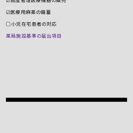
☑︎医療用麻薬の備蓄
□小児在宅患者の対応
薬局施設基準の届出項目