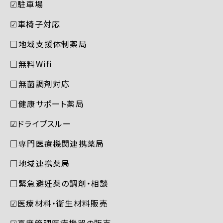
☑︎駐車場
☑︎車椅子対応
□地域支援体制薬局
□無料Wifi
□無菌調剤対応
□健康サポート薬局
☑︎ドライブスルー
□専門医療機関連携薬局
□地域連携薬局
□緊急避妊薬の調剤・相談
☑︎医療材料・衛生材料販売
☑︎高度管理医療機器の販売