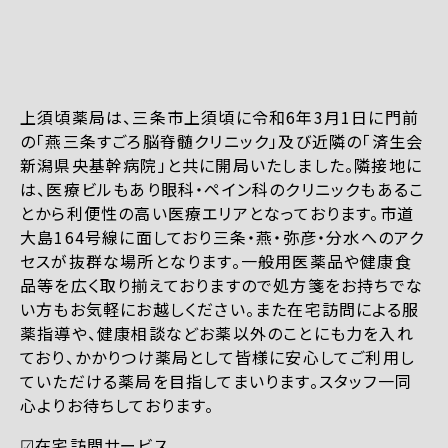
上須頃薬局は、三条市上須頃に令和6年3月1日に門前
の「燕三条すごろ脳脊髄クリニック」及び近隣の「済生会
新潟県央基幹病院」と共に開局いたしました。隣接地に
は、医療ビルもあり眼科・ペイン科のクリニックもあるこ
とから利便性の高い医療エリアとなっております。市道
大島164号線に面しており三条・燕・弥彦・分水へのアク
セスが抜群な場所となります。一般用医薬品や健康食
品等を広く取り揃えておりますので処方箋をお持ちでな
い方もお気軽にお越しください。また在宅訪問による服
薬指導や、健康相談などお薬以外のことにも力を入れ
ており、かかりつけ薬局として皆様に安心してご利用し
ていただける薬局を目指してまいります。スタッフ一同
心よりお待ちしております。
☑︎在宅訪問サービス