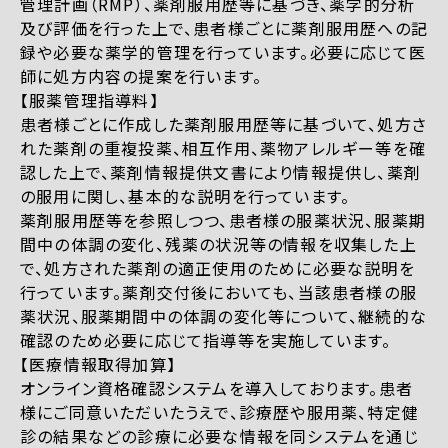
管理計画（RMP）、薬剤服用歴等に基づき、薬学的分析
及び評価を行った上で、患者様ごとに薬剤服用歴への記
録や必要な薬学的管理を行っています。必要に応じて医
師に処方内容の提案を行います。
【服薬管理指導料】
患者様ごとに作成した薬剤服用歴等に基づいて、処方さ
れた薬剤の重複投薬、相互作用、薬物アレルギー等を確
認した上で、薬剤情報提供文書により情報提供し、薬剤
の服用に関し、基本的な説明を行っています。
薬剤服用歴等を参照しつつ、患者様の服薬状況、服薬期
間中の体調の変化、残薬の状況等の情報を収集した上
で、処方された薬剤の適正使用のために必要な説明を
行っています。薬剤交付後においても、当該患者様の服
薬状況、服薬期間中の体調の変化等について、継続的な
確認のため必要に応じて指導等を実施しています。
【医療情報取得加算】
オンライン資格確認システムを導入しております。患者
様にご同意いただいたうえで、診療歴や服用薬、特定健
診の結果などの診療に必要な情報を同システムを通じ