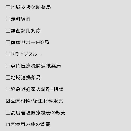
□地域支援体制薬局
□無料Wifi
□無菌調剤対応
□健康サポート薬局
□ドライブスルー
□専門医療機関連携薬局
□地域連携薬局
□緊急避妊薬の調剤・相談
☑︎医療材料・衛生材料販売
□高度管理医療機器の販売
☑︎医療用麻薬の備蓄