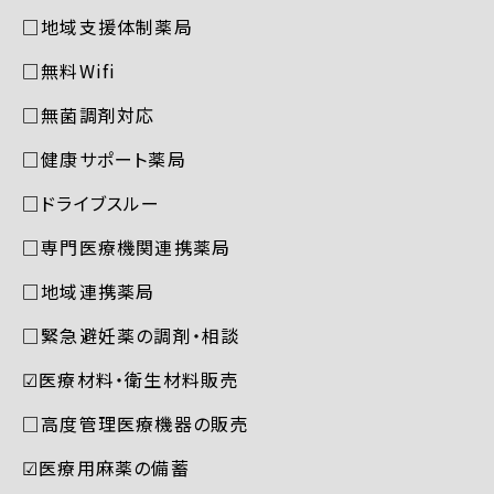
□地域支援体制薬局
□無料Wifi
□無菌調剤対応
□健康サポート薬局
□ドライブスルー
□専門医療機関連携薬局
□地域連携薬局
□緊急避妊薬の調剤・相談
☑︎医療材料・衛生材料販売
□高度管理医療機器の販売
☑︎医療用麻薬の備蓄