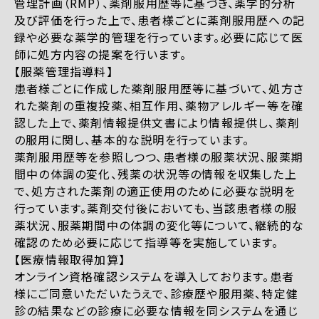
管理計画（RMP）、薬剤服用歴等に基づき、薬学的分析
及び評価を行った上で、患者様ごとに薬剤服用歴への記
録や必要な薬学的管理を行っています。必要に応じて医
師に処方内容の提案を行います。
【服薬管理指導料】
患者様ごとに作成した薬剤服用歴等に基づいて、処方さ
れた薬剤の重複投薬、相互作用、薬物アレルギー等を確
認した上で、薬剤情報提供文書により情報提供し、薬剤
の服用に関し、基本的な説明を行っています。
薬剤服用歴等を参照しつつ、患者様の服薬状況、服薬期
間中の体調の変化、残薬の状況等の情報を収集した上
で、処方された薬剤の適正使用のために必要な説明を
行っています。薬剤交付後においても、当該患者様の服
薬状況、服薬期間中の体調の変化等について、継続的な
確認のため必要に応じて指導等を実施しています。
【医療情報取得加算】
オンライン資格確認システムを導入しております。患者
様にご同意いただいたうえで、診療歴や服用薬、特定健
診の結果などの診療に必要な情報を同システムを通じ