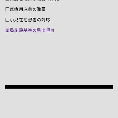
□医療用麻薬の備蓄
□小児在宅患者の対応
薬局施設基準の届出項目